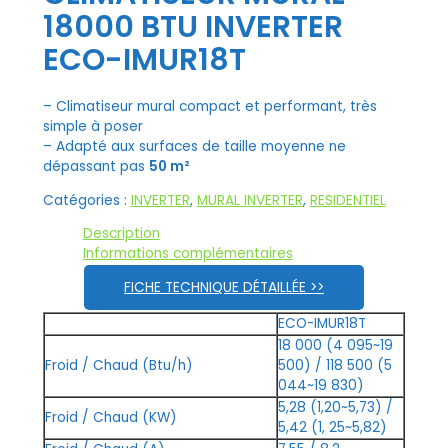
18000 BTU INVERTER
ECO-IMUR18T
– Climatiseur mural compact et performant, très
simple à poser
– Adapté aux surfaces de taille moyenne ne
dépassant pas
50 m²
Catégories :
INVERTER
,
MURAL INVERTER
,
RESIDENTIEL
Description
Informations complémentaires
FICHE TECHNIQUE DÉTAILLÉE >>
ECO-IMUR18T
18 000 (4 095~19
Froid / Chaud (Btu/h)
500) / 118 500 (5
044~19 830)
5,28 (1,20~5,73) /
Froid / Chaud (KW)
5,42 (1, 25~5,82)