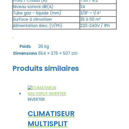
Froid / Chaud (A)
7.55 / 8.2
Niveau sonore dB(A)
34
Tube gaz – liquide (mm)
3/8″ – 1/4″
Surface à climatiser
35 à 50 m²
Alimentation élec. (V/Ph)
220-240V / 1Ph
Poids
26 kg
Dimensions
654 × 276 × 507 cm
Produits similaires
INVERTER
CLIMATISEUR
MULTISPLIT