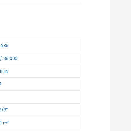
CA36
/ 38 000
11.14
7
3/8″
0 m²