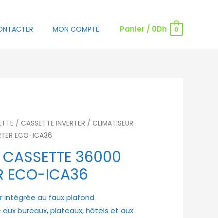
Panier
/
0
Dh
ONTACTER
MON COMPTE
0
ETTE
/
CASSETTE INVERTER
/ CLIMATISEUR
RTER ECO-ICA36
 CASSETTE 36000
R ECO-ICA36
r intégrée au faux plafond
aux bureaux, plateaux, hôtels et aux