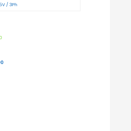
5V / 3Ph
00